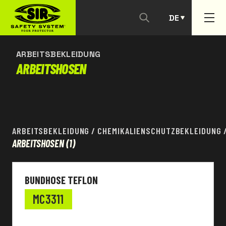
DE
KONTAKTIEREN SIE UNS
PT
ARBEITSBEKLEIDUNG
ARBEITSHOSEN
ARBEITSBEKLEIDUNG
/
CHEMIKALIENSCHUTZBEKLEIDUNG
ARBEITSHOSEN
(1)
BUNDHOSE TEFLON
MC3311