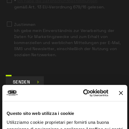
*
Ich habe die Datenschutzbestimmungen
gemäß Art. 13 EU-Verordnung 679/16 gelesen.
Zustimmen
Ich gebe mein Einverständnis zur Verarbeitung der
Daten für Marketingzwecke und zum Erhalt von
kommerziellen und werblichen Mitteilungen per E-Mail,
SMS und Newsletter, einschließlich der Nutzung von
sozialen Netzwerken.
SENDEN
Questo sito web utilizza i cookie
UNTERNEHMEN
Utilizziamo cookie proprietari per fornirti una buona
Über uns