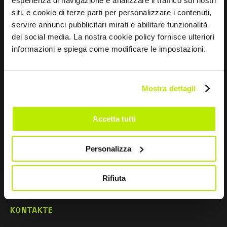
esperienza di navigazione e analizzare il traffico sui nostri
siti, e cookie di terze parti per personalizzare i contenuti,
Vertriebsnetz
servire annunci pubblicitari mirati e abilitare funzionalità
Forschung und entwicklung
dei social media. La nostra cookie policy fornisce ulteriori
informazioni e spiega come modificare le impostazioni.
Sportgeist
Mostra dettagli
INFOS
Normenleitfaden
Accetta tutti
Whistleblowing
Personalizza
Impressum
Größentabelle und Pflegehinweise
Rifiuta
KONTAKTE