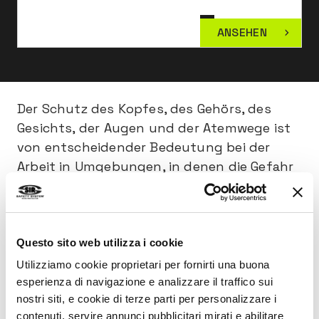
ANSEHEN
Der Schutz des Kopfes, des Gehörs, des
Gesichts, der Augen und der Atemwege ist
von entscheidender Bedeutung bei der
Arbeit in Umgebungen, in denen die Gefahr
des Herabfallens von Gegenständen aus
der Höhe besteht, oder wenn man mit
luftgetragenen Stoffen verschiedener Art
und Form (Staub, Rauch, Fasern, Gase,
Questo sito web utilizza i cookie
Dämpfe, Nebel) konfrontiert wird. Nicht zu
Utilizziamo cookie proprietari per fornirti una buona
vernachlässigen sind auch die
esperienza di navigazione e analizzare il traffico sui
nostri siti, e cookie di terze parti per personalizzare i
mechanischen, thermischen und
contenuti, servire annunci pubblicitari mirati e abilitare