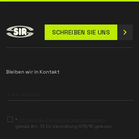
SCHREIBEN SIE UNS
Bleiben wir in Kontakt
Leave
this
field
blank
*
Ich habe die Datenschutzbestimmungen
gemäß Art. 13 EU-Verordnung 679/16 gelesen.