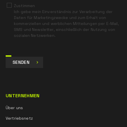
Zustimmen
Ich gebe mein Einverständnis zur Verarbeitung der
Daten für Marketingzwecke und zum Erhalt von
kommerziellen und werblichen Mitteilungen per E-Mail,
SMS und Newsletter, einschließlich der Nutzung von
sozialen Netzwerken.
SENDEN
UNTERNEHMEN
Über uns
Vertriebsnetz