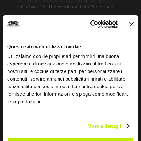
*
Ich habe die Datenschutzbestimmungen
gemäß Art. 13 EU-Verordnung 679/16 gelesen.
Zustimmen
Ich gebe mein Einverständnis zur Verarbeitung der
Daten für Marketingzwecke und zum Erhalt von
kommerziellen und werblichen Mitteilungen per E-Mail,
Questo sito web utilizza i cookie
SMS und Newsletter, einschließlich der Nutzung von
Utilizziamo cookie proprietari per fornirti una buona
sozialen Netzwerken.
esperienza di navigazione e analizzare il traffico sui
nostri siti, e cookie di terze parti per personalizzare i
contenuti, servire annunci pubblicitari mirati e abilitare
funzionalità dei social media. La nostra cookie policy
SENDEN
fornisce ulteriori informazioni e spiega come modificare
le impostazioni.
UNTERNEHMEN
Mostra dettagli
Über uns