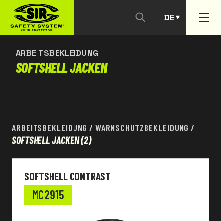
DE
KONTAKTIEREN SIE UNS
PT
ARBEITSBEKLEIDUNG
SOFTSHELL JACKEN
ARBEITSBEKLEIDUNG
/
WARNSCHUTZBEKLEIDUNG
/
SOFTSHELL JACKEN
(2)
SOFTSHELL CONTRAST
MC2915