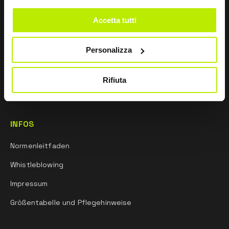
UNTERNEHMEN
Accetta tutti
Über uns
Vertriebsnetz
Personalizza
Forschung und entwicklung
Rifiuta
Sportgeist
INFOS
Normenleitfaden
Whistleblowing
Impressum
Größentabelle und Pflegehinweise