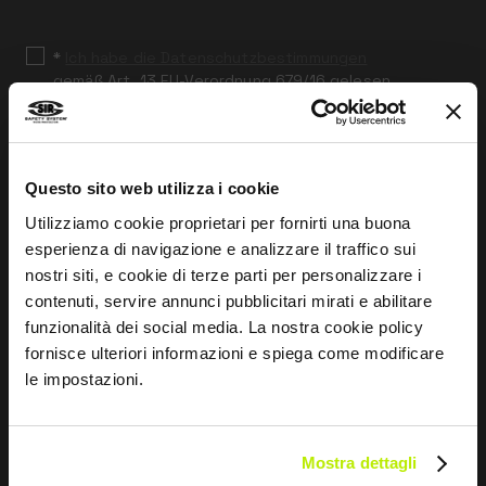
blank
*
Ich habe die Datenschutzbestimmungen
gemäß Art. 13 EU-Verordnung 679/16 gelesen.
Zustimmen
Ich gebe mein Einverständnis zur Verarbeitung der
Questo sito web utilizza i cookie
Daten für Marketingzwecke und zum Erhalt von
kommerziellen und werblichen Mitteilungen per E-Mail,
Utilizziamo cookie proprietari per fornirti una buona
SMS und Newsletter, einschließlich der Nutzung von
esperienza di navigazione e analizzare il traffico sui
sozialen Netzwerken.
nostri siti, e cookie di terze parti per personalizzare i
contenuti, servire annunci pubblicitari mirati e abilitare
funzionalità dei social media. La nostra cookie policy
fornisce ulteriori informazioni e spiega come modificare
SENDEN
le impostazioni.
Mostra dettagli