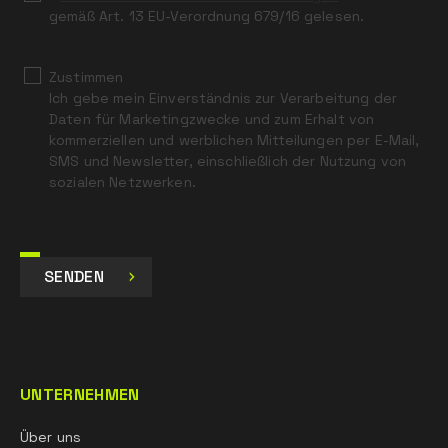
gemäß Art. 13 EU-Verordnung 679/16 gelesen.
Zustimmen
Ich gebe mein Einverständnis zur Verarbeitung der
Daten für Marketingzwecke und zum Erhalt von
kommerziellen und werblichen Mitteilungen per E-Mail,
SMS und Newsletter, einschließlich der Nutzung von
sozialen Netzwerken.
SENDEN
UNTERNEHMEN
Über uns