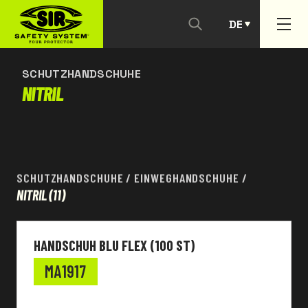
DE
KONTAKTIEREN SIE UNS
PT
SCHUTZHANDSCHUHE
NITRIL
SCHUTZHANDSCHUHE
/
EINWEGHANDSCHUHE
/
NITRIL
(11)
HANDSCHUH BLU FLEX (100 ST)
MA1917