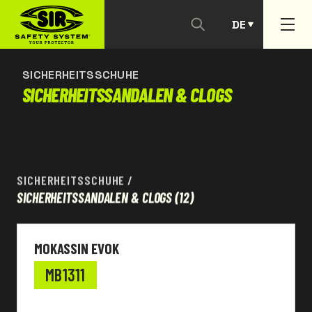
DE
KONTAKTIEREN SIE UNS
PT
SICHERHEITSSCHUHE
SICHERHEITSSANDALEN & CLOGS
SICHERHEITSSCHUHE
/
SICHERHEITSSANDALEN & CLOGS
(12)
MOKASSIN EVOK
MB1311