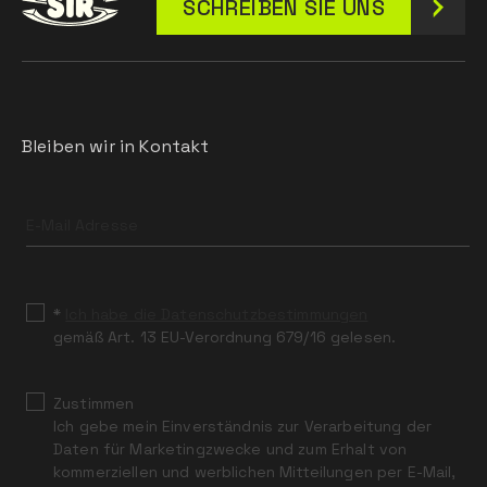
SCHREIBEN SIE UNS
Bleiben wir in Kontakt
Leave
this
field
blank
*
Ich habe die Datenschutzbestimmungen
gemäß Art. 13 EU-Verordnung 679/16 gelesen.
Zustimmen
Ich gebe mein Einverständnis zur Verarbeitung der
Daten für Marketingzwecke und zum Erhalt von
kommerziellen und werblichen Mitteilungen per E-Mail,