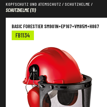
KOPFSCHUTZ UND ATEMSCHUTZ
/
SCHUTZHELME
/
SCHUTZHELME
(11)
Kopfschutz und Atemschutz
BASIC FORESTIER SM901N+EP167+VM85M+H867
EN Norm
FB1134
Material der Schale
Material del Aufhängung
Sondereigenschaften