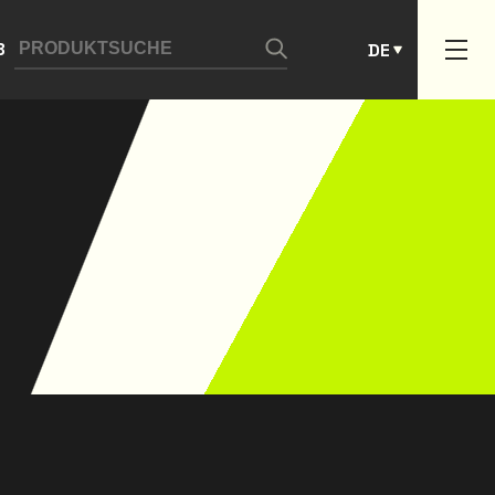
ES
B
DE
PT