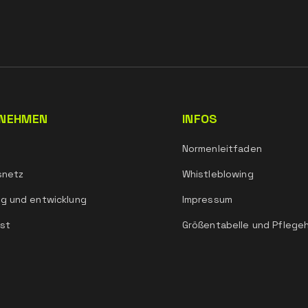
NEHMEN
INFOS
Normenleitfaden
snetz
Whistleblowing
g und entwicklung
Impressum
st
Größentabelle und Pflege