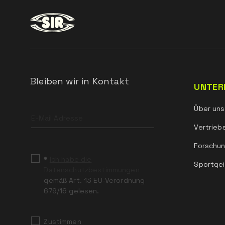
Bleiben wir in Kontakt
UNTER
Leave
Über uns
this
field
Vertrieb
blank
Forschun
*
Ich habe die
Sportgei
Datenschutzbestimmungen
gemäß Art. 13 EU-Verordnung
679/16 gelesen.
Zustimmen