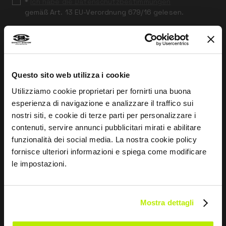
*
Ich habe die Datenschutzbestimmungen
gemäß Art. 13 EU-Verordnung 679/16 gelesen.
Zustimmen
Ich gebe mein Einverständnis zur Verarbeitung der
Daten für Marketingzwecke und zum Erhalt von
kommerziellen und werblichen Mitteilungen per E-Mail,
Questo sito web utilizza i cookie
SMS und Newsletter, einschließlich der Nutzung von
Utilizziamo cookie proprietari per fornirti una buona
sozialen Netzwerken.
esperienza di navigazione e analizzare il traffico sui
nostri siti, e cookie di terze parti per personalizzare i
contenuti, servire annunci pubblicitari mirati e abilitare
funzionalità dei social media. La nostra cookie policy
SENDEN
fornisce ulteriori informazioni e spiega come modificare
le impostazioni.
UNTERNEHMEN
Mostra dettagli
Über uns