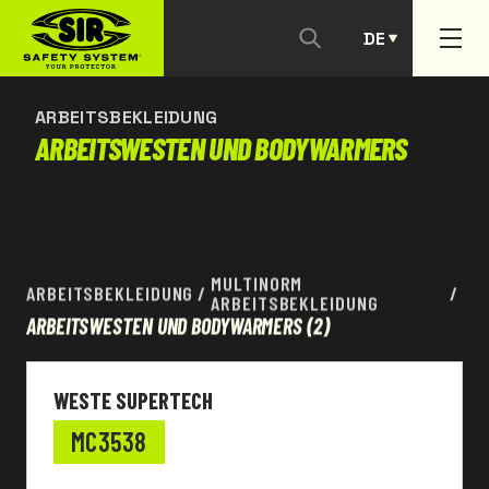
DE
KONTAKTIEREN SIE UNS
PT
ARBEITSBEKLEIDUNG
ARBEITSWESTEN UND BODYWARMERS
MULTINORM
ARBEITSBEKLEIDUNG
/
/
ARBEITSBEKLEIDUNG
ARBEITSWESTEN UND BODYWARMERS
(2)
WESTE SUPERTECH
MC3538