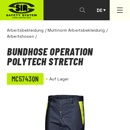
DE
PT
Arbeitsbekleidung
/
Multinorm Arbeitsbekleidung
/
Arbeitshosen
/
BUNDHOSE OPERATION
POLYTECH STRETCH
MC5743QN
Auf Lager