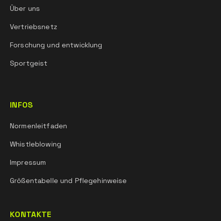
Über uns
Das Produkt wurde entwickelt und gefertigt, um
Vertriebsnetz
der Verordnung (EU)
Forschung und entwicklung
2016/425 und späteren Änderungen zu
entsprechen.
Sportgeist
INFOS
Normenleitfaden
Whistleblowing
Impressum
Größentabelle und Pflegehinweise
KONTAKTE