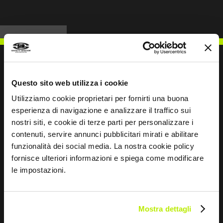
mit technischen Fasern sorgt für ein perfektes
Gleichgewicht zwischen Schutz und Komfort und
macht das Kleidungsstück weich und
atmungsaktiv, ohne die Robustheit und
mechanische Festigkeit zu beeinträchtigen. Der
Stretchstoff in Kombination mit dem elastischen
Bund fördert die Bewegungsfreiheit des Trägers
Questo sito web utilizza i cookie
und ermöglicht dynamische Körperhaltungen bei
SCHREIBEN SIE UNS
Utilizziamo cookie proprietari per fornirti una buona
der Arbeit. Die 5 Taschen machen die Hose äußerst
esperienza di navigazione e analizzare il traffico sui
funktional und praktisch, sodass die für die Arbeit
nostri siti, e cookie di terze parti per personalizzare i
unverzichtbaren Werkzeuge und Gegenstände
contenuti, servire annunci pubblicitari mirati e abilitare
immer griffbereit sind.
funzionalità dei social media. La nostra cookie policy
Die vorgeformten Beine verbessern die Ergonomie
Bleiben wir in Kontakt
fornisce ulteriori informazioni e spiega come modificare
des Kleidungsstücks zusätzlich, da sie sich der
le impostazioni.
Körperform und den natürlichen Bewegungen des
Leave
Körpers anpassen. Die Kniestulpentasche erhöht
this
den Komfort, da sie das Einlegen spezieller
field
Schutzvorrichtungen ermöglicht, die es dem
Mostra dettagli
blank
Träger erlauben, längere Zeit in kniender Position