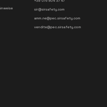
+39 075 804 37 47
hinweise
sir@sirsafety.com
amm.ne@pec.sirsafety.com
vendite@pec.sirsafety.com