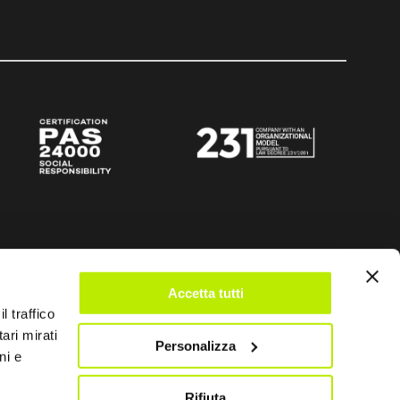
Accetta tutti
l traffico
ari mirati
Personalizza
ni e
Rifiuta