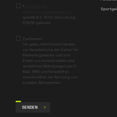
*
Ich habe die
Sportgei
Datenschutzbestimmungen
gemäß Art. 13 EU-Verordnung
679/16 gelesen.
Zustimmen
Ich gebe mein Einverständnis
zur Verarbeitung der Daten für
Marketingzwecke und zum
Erhalt von kommerziellen und
werblichen Mitteilungen per E-
Mail, SMS und Newsletter,
einschließlich der Nutzung von
sozialen Netzwerken.
SENDEN