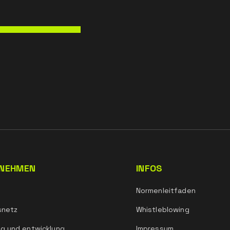
NEHMEN
INFOS
Normenleitfaden
snetz
Whistleblowing
g und entwicklung
Impressum