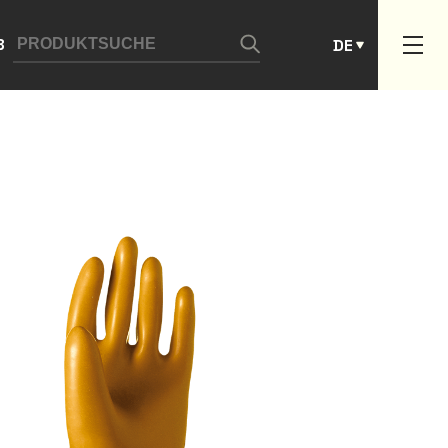
ES
B
DE
PT