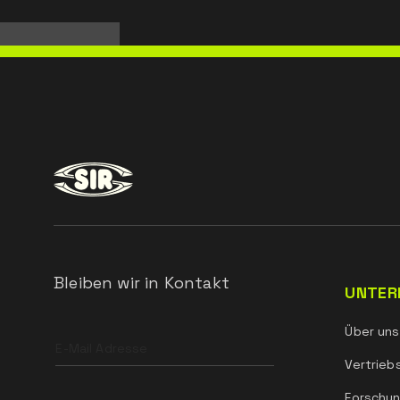
Bleiben wir in Kontakt
UNTER
Leave
Über uns
this
field
Vertrieb
blank
Forschun