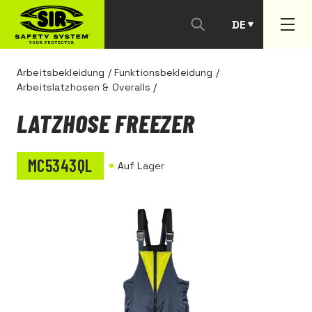
DE
PT
Arbeitsbekleidung
/
Funktionsbekleidung
/
Arbeitslatzhosen & Overalls
/
LATZHOSE FREEZER
MC5343QL
Auf Lager