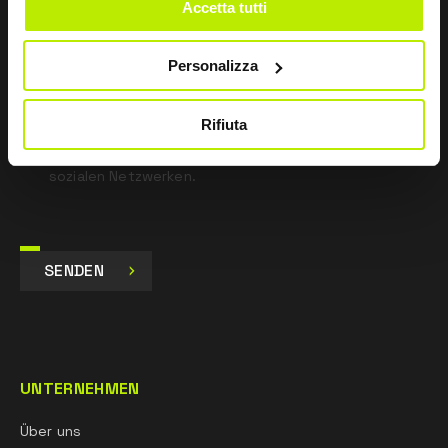
Accetta tutti
gemäß Art. 13 EU-Verordnung 679/16 gelesen.
Personalizza
Zustimmen
Ich gebe mein Einverständnis zur Verarbeitung der
Daten für Marketingzwecke und zum Erhalt von
Rifiuta
kommerziellen und werblichen Mitteilungen per E-Mail,
SMS und Newsletter, einschließlich der Nutzung von
sozialen Netzwerken.
SENDEN
UNTERNEHMEN
Über uns