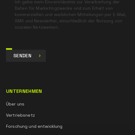
Ich gebe mein Einverständnis zur Verarbeitung der
Daten für Marketingzwecke und zum Erhalt von
kommerziellen und werblichen Mitteilungen per E-Mail,
SMS und Newsletter, einschließlich der Nutzung von
sozialen Netzwerken.
SENDEN
UNTERNEHMEN
Über uns
Vertriebsnetz
Forschung und entwicklung