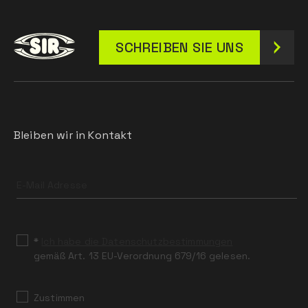
SCHREIBEN SIE UNS
Bleiben wir in Kontakt
Leave
this
field
blank
*
Ich habe die Datenschutzbestimmungen
gemäß Art. 13 EU-Verordnung 679/16 gelesen.
Zustimmen