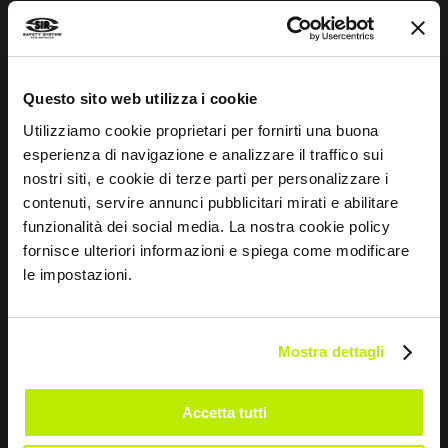
Sportgeist
INFOS
Questo sito web utilizza i cookie
Utilizziamo cookie proprietari per fornirti una buona
Normenleitfaden
esperienza di navigazione e analizzare il traffico sui
Whistleblowing
nostri siti, e cookie di terze parti per personalizzare i
contenuti, servire annunci pubblicitari mirati e abilitare
Impressum
funzionalità dei social media. La nostra cookie policy
Größentabelle und Pflegehinweise
fornisce ulteriori informazioni e spiega come modificare
le impostazioni.
KONTAKTE
Mostra dettagli
Via dei Fornaciai, 9, 06081 Assisi (PG) - Italien
+39 075 804 37 37
Accetta tutti
+39 075 804 37 47