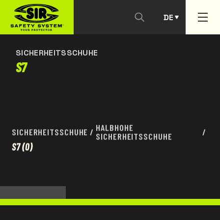
DE
KONTAKTIEREN SIE UNS
PT
SICHERHEITSSCHUHE
S7
HALBHOHE
SICHERHEITSSCHUHE
/
/
SICHERHEITSSCHUHE
S7
(0)