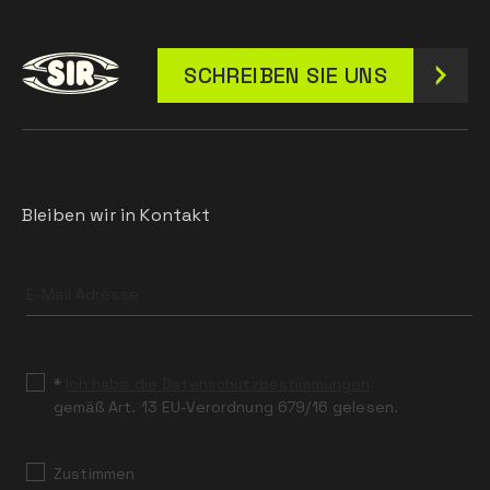
SCHREIBEN SIE UNS
Bleiben wir in Kontakt
Leave
this
field
blank
*
Ich habe die Datenschutzbestimmungen
gemäß Art. 13 EU-Verordnung 679/16 gelesen.
Zustimmen