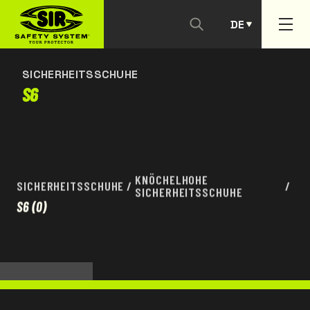
DE
KONTAKTIEREN SIE UNS
PT
SICHERHEITSSCHUHE
S6
KNÖCHELHOHE
SICHERHEITSSCHUHE
/
/
SICHERHEITSSCHUHE
S6
(0)