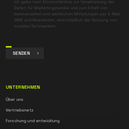
Ich gebe mein Einverständnis zur Verarbeitung der
Daten für Marketingzwecke und zum Erhalt von
kommerziellen und werblichen Mitteilungen per E-Mail,
SMS und Newsletter, einschließlich der Nutzung von
sozialen Netzwerken.
SENDEN
UNTERNEHMEN
Über uns
Vertriebsnetz
Forschung und entwicklung