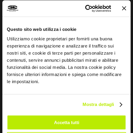
Sportgeist
INFOS
Questo sito web utilizza i cookie
Utilizziamo cookie proprietari per fornirti una buona
Normenleitfaden
esperienza di navigazione e analizzare il traffico sui
Whistleblowing
nostri siti, e cookie di terze parti per personalizzare i
contenuti, servire annunci pubblicitari mirati e abilitare
Impressum
funzionalità dei social media. La nostra cookie policy
Größentabelle und Pflegehinweise
fornisce ulteriori informazioni e spiega come modificare
le impostazioni.
KONTAKTE
Mostra dettagli
Via dei Fornaciai, 9, 06081 Assisi (PG) - Italien
+39 075 804 37 37
Accetta tutti
+39 075 804 37 47