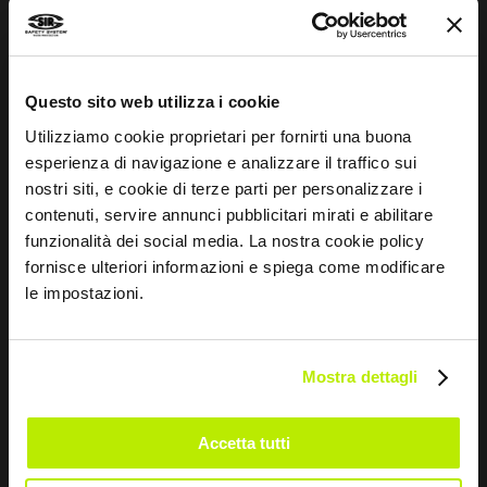
INFOS
Questo sito web utilizza i cookie
Normenleitfaden
Utilizziamo cookie proprietari per fornirti una buona
esperienza di navigazione e analizzare il traffico sui
Whistleblowing
nostri siti, e cookie di terze parti per personalizzare i
contenuti, servire annunci pubblicitari mirati e abilitare
Impressum
funzionalità dei social media. La nostra cookie policy
Größentabelle und Pflegehinweise
fornisce ulteriori informazioni e spiega come modificare
le impostazioni.
KONTAKTE
Via dei Fornaciai, 9, 06081 Assisi (PG) - Italien
Mostra dettagli
+39 075 804 37 37
Accetta tutti
+39 075 804 37 47