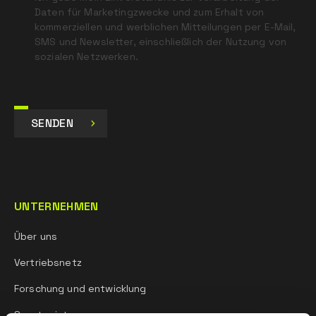
Daten für Marketingzwecke und zum Erhalt von
kommerziellen und werblichen Mitteilungen per E-Mail,
SMS und Newsletter, einschließlich der Nutzung von
sozialen Netzwerken.
SENDEN
UNTERNEHMEN
Über uns
Vertriebsnetz
Forschung und entwicklung
Sportgeist