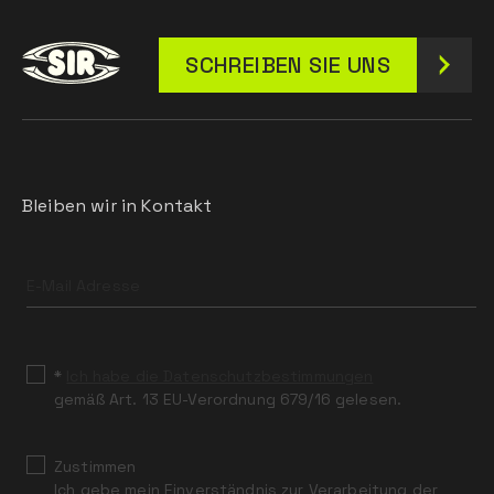
SCHREIBEN SIE UNS
Bleiben wir in Kontakt
Leave
this
field
blank
*
Ich habe die Datenschutzbestimmungen
gemäß Art. 13 EU-Verordnung 679/16 gelesen.
Zustimmen
Ich gebe mein Einverständnis zur Verarbeitung der