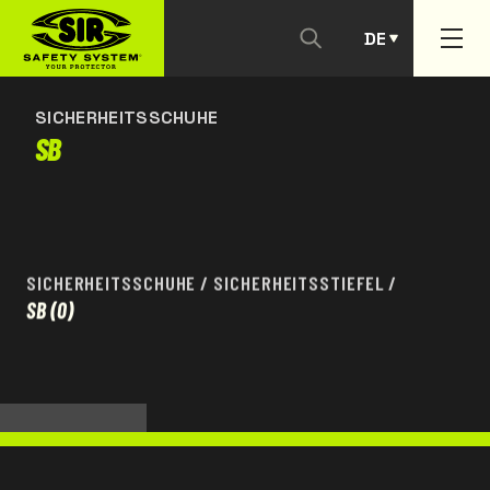
DE
KONTAKTIEREN SIE UNS
PT
SICHERHEITSSCHUHE
SB
SICHERHEITSSCHUHE
/
SICHERHEITSSTIEFEL
/
SB
(0)