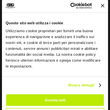
INFOS
Questo sito web utilizza i cookie
Normenleitfaden
Utilizziamo cookie proprietari per fornirti una buona
esperienza di navigazione e analizzare il traffico sui
Whistleblowing
nostri siti, e cookie di terze parti per personalizzare i
contenuti, servire annunci pubblicitari mirati e abilitare
Impressum
funzionalità dei social media. La nostra cookie policy
Größentabelle und Pflegehinweise
fornisce ulteriori informazioni e spiega come modificare
le impostazioni.
KONTAKTE
Via dei Fornaciai, 9, 06081 Assisi (PG) - Italien
Mostra dettagli
+39 075 804 37 37
Accetta tutti
+39 075 804 37 47