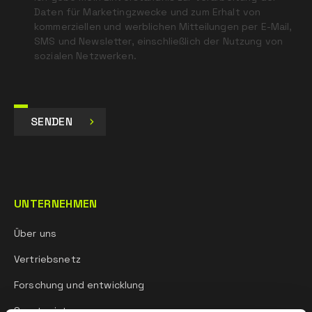
Daten für Marketingzwecke und zum Erhalt von
kommerziellen und werblichen Mitteilungen per E-Mail,
SMS und Newsletter, einschließlich der Nutzung von
sozialen Netzwerken.
SENDEN
UNTERNEHMEN
Über uns
Vertriebsnetz
Forschung und entwicklung
Sportgeist