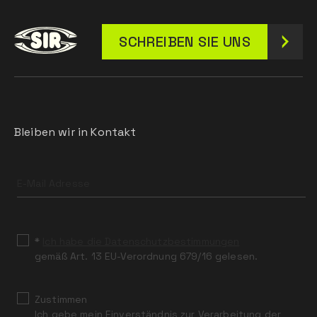
SCHREIBEN SIE UNS
Bleiben wir in Kontakt
Leave
this
field
blank
*
Ich habe die Datenschutzbestimmungen
gemäß Art. 13 EU-Verordnung 679/16 gelesen.
Zustimmen
Ich gebe mein Einverständnis zur Verarbeitung der