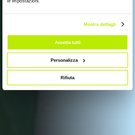
le impostazioni.
SIR SAFETY SYSTEM AN
DER MESSE A+A 2025
Mostra dettagli
Accetta tutti
Personalizza
Rifiuta