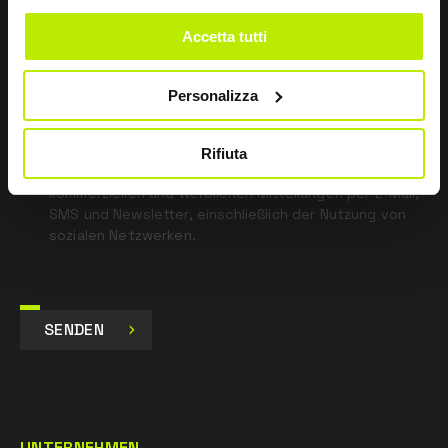
blank
Accetta tutti
*
Ich habe die Datenschutzbestimmungen
gemäß Art. 13 EU-Verordnung 679/16 gelesen.
Personalizza
Zustimmen
Ich gebe mein Einverständnis zur Verarbeitung der
Rifiuta
Daten für Marketingzwecke und zum Erhalt von
kommerziellen und werblichen Mitteilungen per E-Mail,
SMS und Newsletter, einschließlich der Nutzung von
sozialen Netzwerken.
SENDEN
UNTERNEHMEN