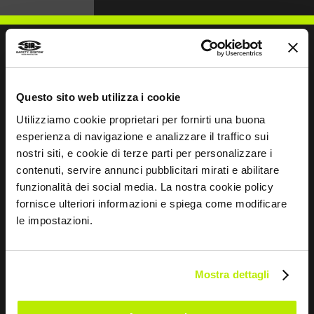
SCHREIBEN SIE UNS
Questo sito web utilizza i cookie
Utilizziamo cookie proprietari per fornirti una buona
esperienza di navigazione e analizzare il traffico sui
nostri siti, e cookie di terze parti per personalizzare i
contenuti, servire annunci pubblicitari mirati e abilitare
Bleiben wir in Kontakt
funzionalità dei social media. La nostra cookie policy
fornisce ulteriori informazioni e spiega come modificare
Leave
le impostazioni.
this
field
blank
Mostra dettagli
*
Ich habe die Datenschutzbestimmungen
gemäß Art. 13 EU-Verordnung 679/16 gelesen.