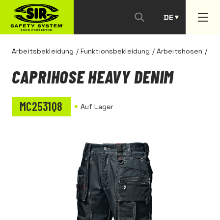
DE
PT
Arbeitsbekleidung
/
Funktionsbekleidung
/
Arbeitshosen
/
CAPRIHOSE HEAVY DENIM
MC2531Q8
Auf Lager