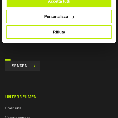
Accetta tutti
Zustimmen
Personalizza
Ich gebe mein Einverständnis zur Verarbeitung der
Daten für Marketingzwecke und zum Erhalt von
kommerziellen und werblichen Mitteilungen per E-Mail,
Rifiuta
SMS und Newsletter, einschließlich der Nutzung von
sozialen Netzwerken.
SENDEN
UNTERNEHMEN
Über uns
Vertriebsnetz