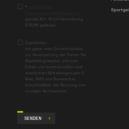
*
Ich habe die
Sportgei
Datenschutzbestimmungen
gemäß Art. 13 EU-Verordnung
679/16 gelesen.
Zustimmen
Ich gebe mein Einverständnis
zur Verarbeitung der Daten für
Marketingzwecke und zum
Erhalt von kommerziellen und
werblichen Mitteilungen per E-
Mail, SMS und Newsletter,
einschließlich der Nutzung von
sozialen Netzwerken.
SENDEN