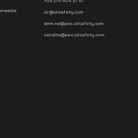
+39 075 804 37 47
hinweise
sir@sirsafety.com
amm.ne@pec.sirsafety.com
vendite@pec.sirsafety.com