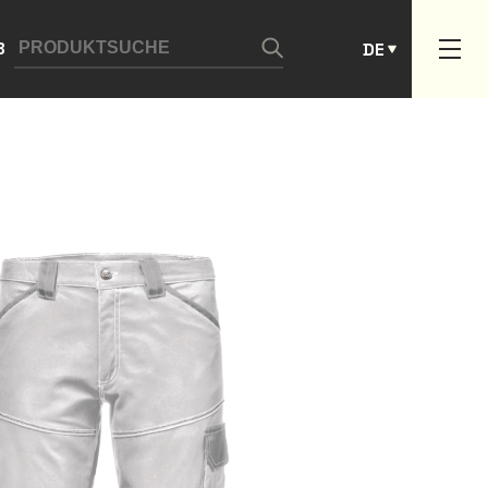
ES
B
DE
PT