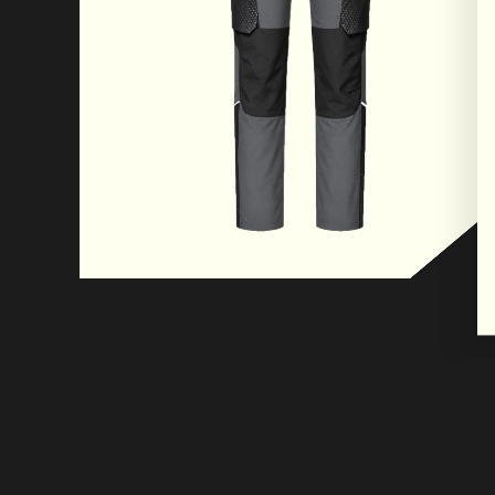
Seitentaschen und der Zollstocktasche sowie d
Techniktasche
auf der linken Seite aus kationischem Gewebe g
Das Produkt wurde entwickelt und gefertigt, 
Verordnung (EU)
2016/425 und späteren Änderungen zu entspr