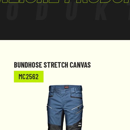
RODUK
el verwendet
Freien besser
tandsfähigkeit
uchten Stellen;
BUNDHOSE STRETCH CANVAS
standsfähigkeit in
MC2562
ufen, die Profile