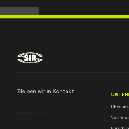
Bleiben wir in Kontakt
UNTER
Leave
Über uns
this
field
Vertrieb
blank
Forschun