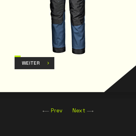
ie Klappe der
efertigt.
um der
echen.
WEITER
Prev
Next