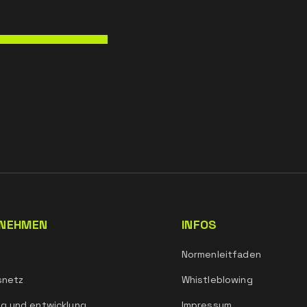
NEHMEN
INFOS
Normenleitfaden
snetz
Whistleblowing
g und entwicklung
Impressum