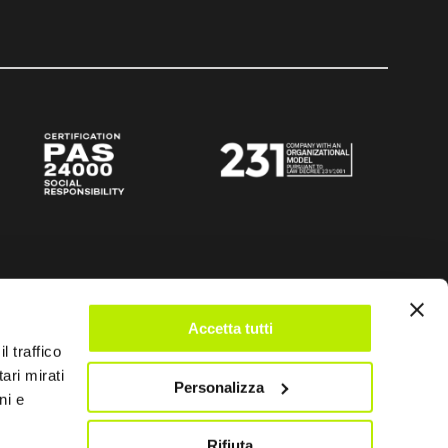
Accetta tutti
l traffico
ari mirati
Personalizza
ni e
Rifiuta