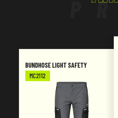
P
auf die Taille zu verteilen, wenn Werkzeuggürt
werden;
- Reflexeinsätze hinten, um bei Aktivitäten im 
sichtbar zu
sein;
- Nahtverstärkungen zur Erhöhung der Widers
des
Kleidungsstücks an den am stärksten beanspr
- Verstärkter Einsatz im Schritt für mehr Wider
BUNDHOSE LIGHT SAFETY
den
MC2112
besonders beanspruchten Bereichen;
- Dreifachnähte für eine bessere Haltbarkeit.
Nur bei der Farbvariante B8 sind die Gürtelschla
der