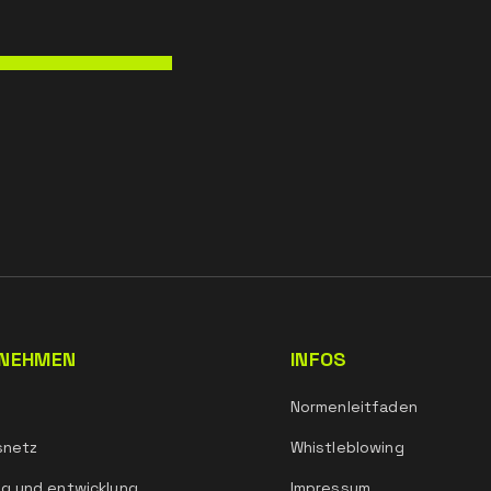
NEHMEN
INFOS
Normenleitfaden
snetz
Whistleblowing
g und entwicklung
Impressum