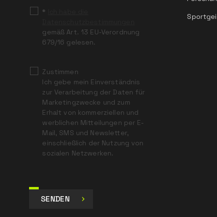
*
Ich habe die
Sportgei
Datenschutzbestimmungen
gemäß Art. 13 EU-Verordnung
679/16 gelesen.
Zustimmen
Ich gebe mein Einverständnis
zur Verarbeitung der Daten für
Marketingzwecke und zum
Erhalt von kommerziellen und
werblichen Mitteilungen per E-
Mail, SMS und Newsletter,
einschließlich der Nutzung von
sozialen Netzwerken.
SENDEN