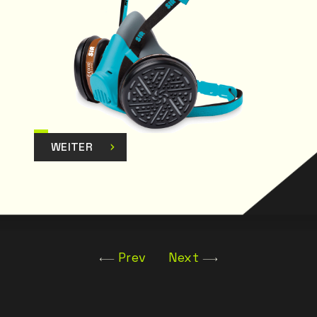
WEITER
Prev
Next