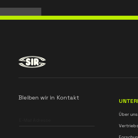
Bleiben wir in Kontakt
UNTER
Leave
Über uns
this
field
Vertrieb
blank
Forschun