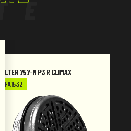
TE
FILTER 757-N P3 R CLIMAX
757-
FA1532
FA1