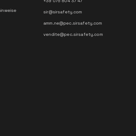
+39 075 804 37 47
hinweise
sir@sirsafety.com
amm.ne@pec.sirsafety.com
vendite@pec.sirsafety.com