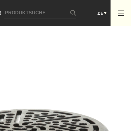
ES
B
DE
PT