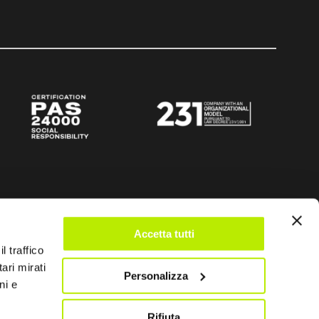
Accetta tutti
l traffico
ari mirati
Personalizza
ni e
Rifiuta