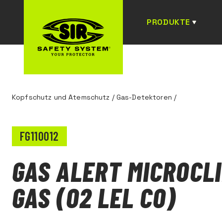
PRODUKTE
Kopfschutz und Atemschutz
/
Gas-Detektoren
/
FG110012
GAS ALERT MICROCLI
GAS (O2 LEL CO)