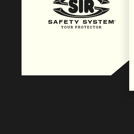
Kalibriergaspegel; Zwangskalibrierung bei Abl
niedriger Alarm;mehrsprachiger Support; benut
Einstellung der Startmeldung.
Schutzart IP68: bis zu 45 Minuten bei 1,2 m
Certifications: Classe I, Div. 1, Group A, B, C, D
ATEX: II 1 G; Ex ia IIC T4 Ga; IECEx: Ex ia IIC T4 Ga
Conformité Européenne; KTL