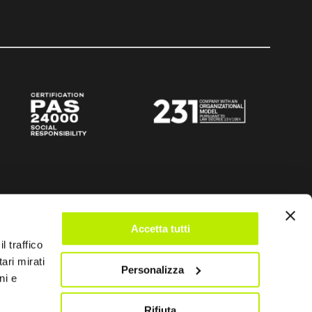
Accetta tutti
l traffico
ari mirati
Personalizza
ni e
Rifiuta