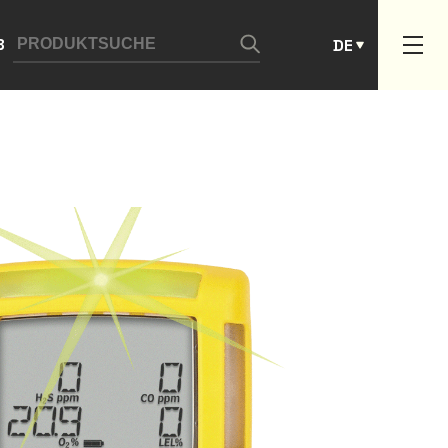
ES
B
DE
PT