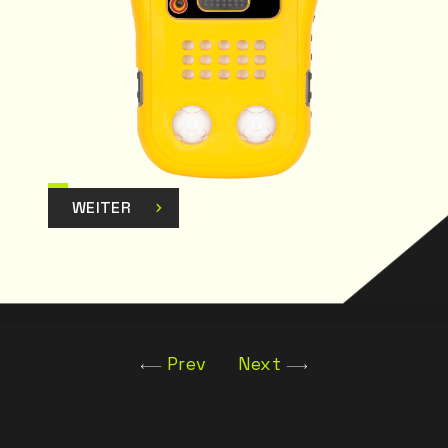
auf; Annahme
zerdefinierte
WEITER
Prev
Next