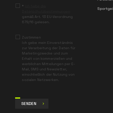
*
Ich habe die
Sportgei
Datenschutzbestimmungen
gemäß Art. 13 EU-Verordnung
679/16 gelesen.
Zustimmen
Ich gebe mein Einverständnis
zur Verarbeitung der Daten für
Marketingzwecke und zum
Erhalt von kommerziellen und
werblichen Mitteilungen per E-
Mail, SMS und Newsletter,
einschließlich der Nutzung von
sozialen Netzwerken.
SENDEN