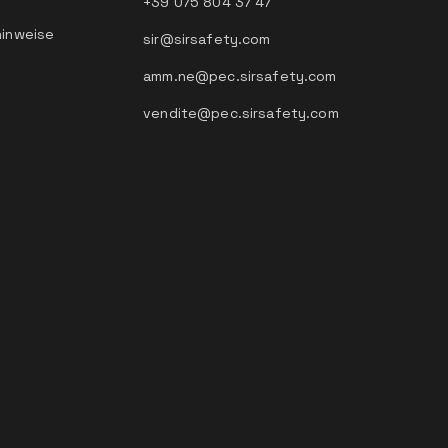
+39 075 804 37 47
hinweise
sir@sirsafety.com
amm.ne@pec.sirsafety.com
vendite@pec.sirsafety.com