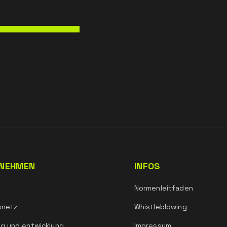
NEHMEN
INFOS
Normenleitfaden
snetz
Whistleblowing
g und entwicklung
Impressum