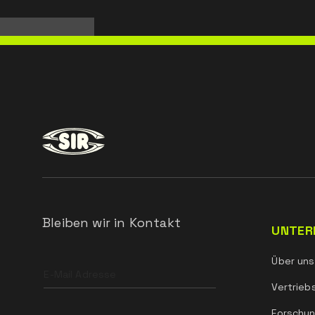
Bleiben wir in Kontakt
UNTER
Leave
Über uns
this
field
Vertrieb
blank
Forschun