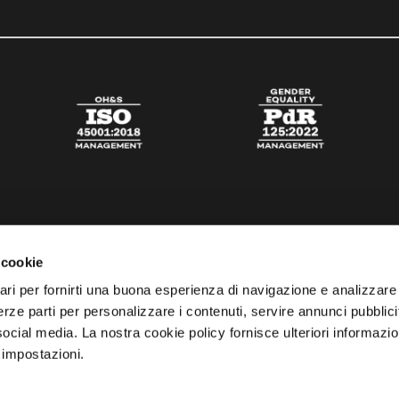
 cookie
ari per fornirti una buona esperienza di navigazione e analizzare i
 terze parti per personalizzare i contenuti, servire annunci pubblicit
 social media. La nostra cookie policy fornisce ulteriori informazio
 impostazioni.
esta