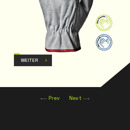
WEITER
Prev
Next