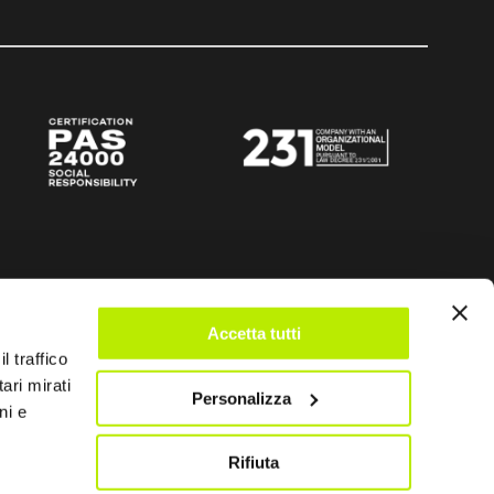
Accetta tutti
l traffico
ari mirati
Personalizza
ni e
Rifiuta