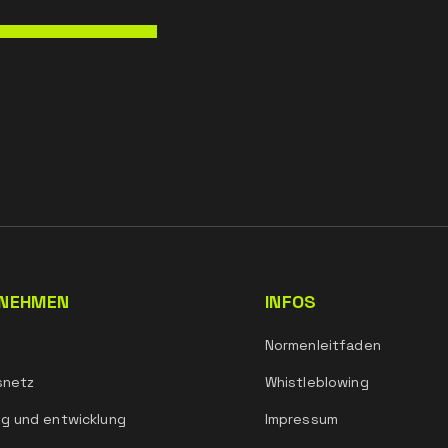
NEHMEN
INFOS
Normenleitfaden
snetz
Whistleblowing
g und entwicklung
Impressum