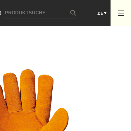
ES
B
DE
PT