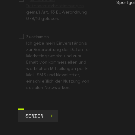
Sportgei
Datenschutzbestimmungen
gemäß Art. 13 EU-Verordnung
679/16 gelesen.
Zustimmen
Ich gebe mein Einverständnis
zur Verarbeitung der Daten für
Marketingzwecke und zum
Erhalt von kommerziellen und
werblichen Mitteilungen per E-
Mail, SMS und Newsletter,
einschließlich der Nutzung von
sozialen Netzwerken.
SENDEN