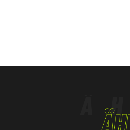
geschmolzenen Metalls :4 Schutz vor gro
PETROCHEMISCHE INDUSTRIE
geschmolzenen Metalls :X
DIENSTLEISTUNGSSEKTOR, HANDWERKSBETR
EN 12477
TYP:A
EN ISO 21420
Dokumentation
Konformitätserklärung
Ä
ÄH