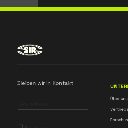
Bleiben wir in Kontakt
UNTER
Leave
Über uns
this
field
Vertrieb
blank
Forschun
*
Ich habe die