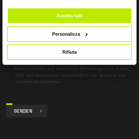
field
blank
Accetta tutti
*
Ich habe die Datenschutzbestimmungen
gemäß Art. 13 EU-Verordnung 679/16 gelesen.
Personalizza
Zustimmen
Rifiuta
Ich gebe mein Einverständnis zur Verarbeitung der
Daten für Marketingzwecke und zum Erhalt von
kommerziellen und werblichen Mitteilungen per E-Mail,
SMS und Newsletter, einschließlich der Nutzung von
sozialen Netzwerken.
SENDEN