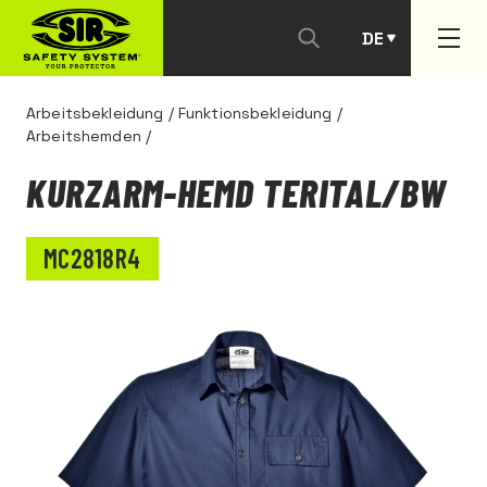
DE
PT
Arbeitsbekleidung
/
Funktionsbekleidung
/
Arbeitshemden
/
KURZARM-HEMD TERITAL/BW
MC2818R4