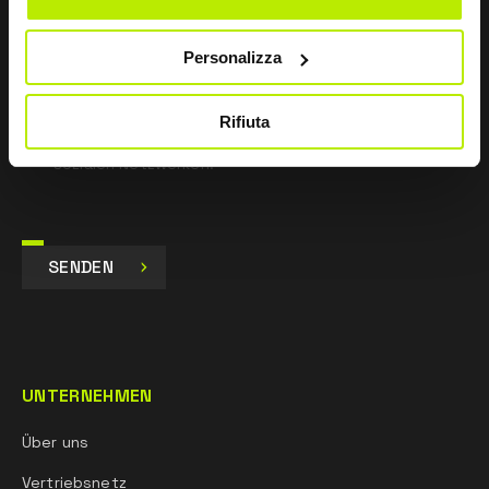
Zustimmen
Personalizza
Ich gebe mein Einverständnis zur Verarbeitung der
Daten für Marketingzwecke und zum Erhalt von
kommerziellen und werblichen Mitteilungen per E-Mail,
Rifiuta
SMS und Newsletter, einschließlich der Nutzung von
sozialen Netzwerken.
SENDEN
UNTERNEHMEN
Über uns
Vertriebsnetz