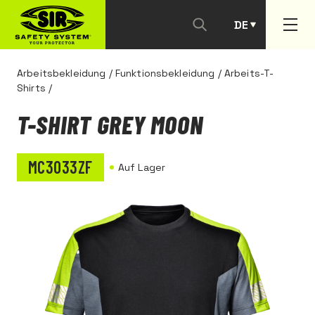
DE
PT
Arbeitsbekleidung
/
Funktionsbekleidung
/
Arbeits-T-
Shirts
/
T-SHIRT GREY MOON
MC3033ZF
Auf Lager