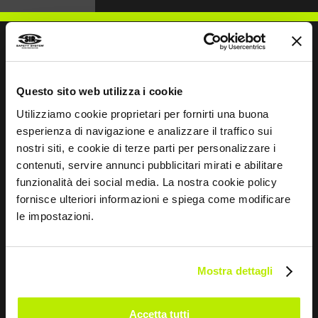
SCHREIBEN SIE UNS
Questo sito web utilizza i cookie
Utilizziamo cookie proprietari per fornirti una buona
esperienza di navigazione e analizzare il traffico sui
nostri siti, e cookie di terze parti per personalizzare i
contenuti, servire annunci pubblicitari mirati e abilitare
Bleiben wir in Kontakt
funzionalità dei social media. La nostra cookie policy
fornisce ulteriori informazioni e spiega come modificare
Leave
le impostazioni.
this
field
blank
Mostra dettagli
*
Ich habe die Datenschutzbestimmungen
gemäß Art. 13 EU-Verordnung 679/16 gelesen.
Accetta tutti