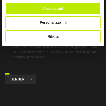
blank
Accetta tutti
*
Ich habe die Datenschutzbestimmungen
gemäß Art. 13 EU-Verordnung 679/16 gelesen.
Personalizza
Zustimmen
Rifiuta
Ich gebe mein Einverständnis zur Verarbeitung der
Daten für Marketingzwecke und zum Erhalt von
kommerziellen und werblichen Mitteilungen per E-Mail,
SMS und Newsletter, einschließlich der Nutzung von
sozialen Netzwerken.
SENDEN