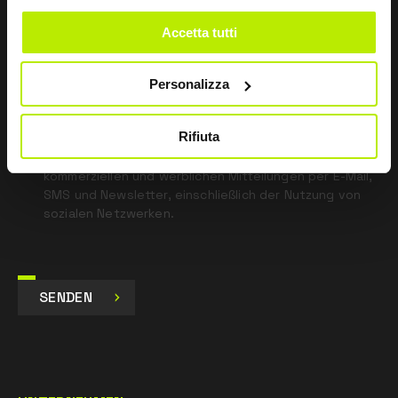
blank
Accetta tutti
*
Ich habe die Datenschutzbestimmungen
gemäß Art. 13 EU-Verordnung 679/16 gelesen.
Personalizza
Zustimmen
Rifiuta
Ich gebe mein Einverständnis zur Verarbeitung der
Daten für Marketingzwecke und zum Erhalt von
kommerziellen und werblichen Mitteilungen per E-Mail,
SMS und Newsletter, einschließlich der Nutzung von
sozialen Netzwerken.
SENDEN