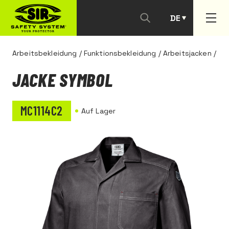
DE
PT
Arbeitsbekleidung
/
Funktionsbekleidung
/
Arbeitsjacken
/
JACKE SYMBOL
MC1114C2
Auf Lager