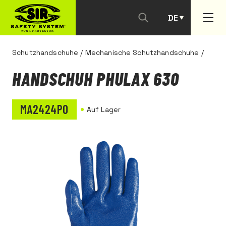
DE
PT
Schutzhandschuhe
/
Mechanische Schutzhandschuhe
/
HANDSCHUH PHULAX 630
MA2424P0
Auf Lager