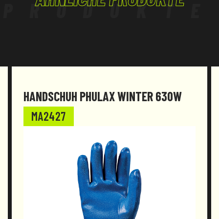
PRODUKTE
HANDSCHUH PHULAX WINTER 630W
MA2427