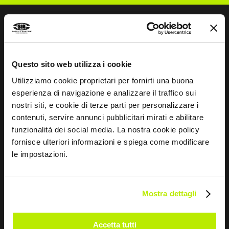
SCHREIBEN SIE UNS
Questo sito web utilizza i cookie
Utilizziamo cookie proprietari per fornirti una buona
esperienza di navigazione e analizzare il traffico sui
nostri siti, e cookie di terze parti per personalizzare i
contenuti, servire annunci pubblicitari mirati e abilitare
Bleiben wir in Kontakt
funzionalità dei social media. La nostra cookie policy
fornisce ulteriori informazioni e spiega come modificare
Leave
le impostazioni.
this
field
blank
Mostra dettagli
*
Ich habe die Datenschutzbestimmungen
gemäß Art. 13 EU-Verordnung 679/16 gelesen.
Accetta tutti