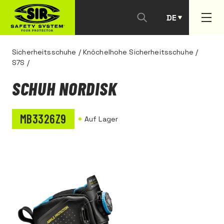
DE
PT
Sicherheitsschuhe
/
Knöchelhohe Sicherheitsschuhe
/
S7S
/
SCHUH NORDISK
MB3326Z9
Auf Lager